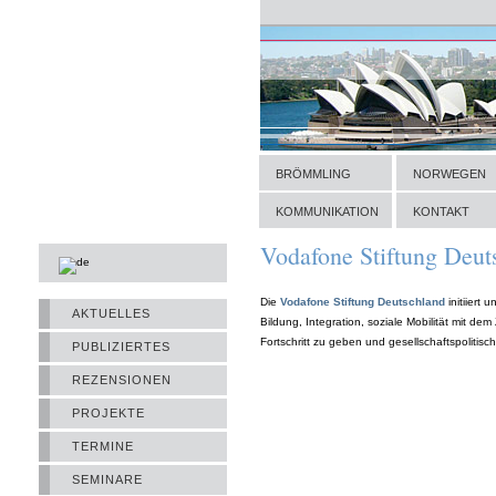
BRÖMMLING
NORWEGEN
KOMMUNIKATION
KONTAKT
HOME
»
STIFTUNGEN
»
STIFTUNGSVER
Vodafone Stiftung Deut
Die
Vodafone Stiftung Deutschland
initiiert
AKTUELLES
Bildung, Integration, soziale Mobilität mit dem 
Fortschritt zu geben und gesellschaftspoliti
PUBLIZIERTES
REZENSIONEN
PROJEKTE
TERMINE
SEMINARE