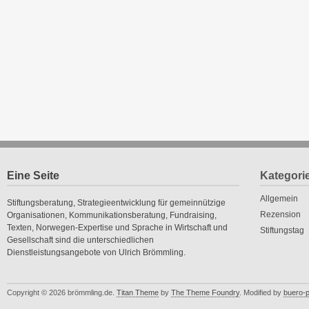
Eine Seite
Kategori
Allgemein
Stiftungsberatung, Strategieentwicklung für gemeinnützige
Rezension
Organisationen, Kommunikationsberatung, Fundraising,
Texten, Norwegen-Expertise und Sprache in Wirtschaft und
Stiftungstag
Gesellschaft sind die unterschiedlichen
Dienstleistungsangebote von Ulrich Brömmling.
Copyright © 2026 brömmling.de.
Titan Theme
by
The Theme Foundry
. Modified by
buero-