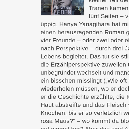
Tränen kamen e
fünf Seiten – 
üppig. Hanya Yanagihara hat m
einen herausragenden Roman g
vier Freunde – oder zwei oder ei
nach Perspektive – durch drei J
Lebens begleitet. Das tut sie st
die Erzählperspektive zuweilen 
unbegründet wechselt und manc
ein bisschen misslingt („Wie oft 
wiederholen müssen, wo er doc
er die Geschichte erzählte, die 
Haut abstreifte und das Fleisch
Knochen, bis er so verletzlich w
rosa Maus?“ – wo kommt da blo
auf einmal her? Aber das sind