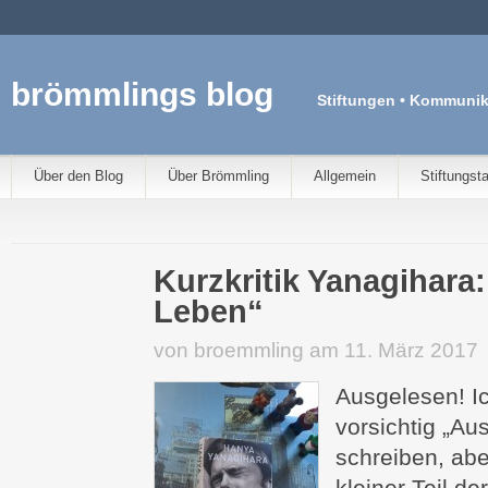
brömmlings blog
Stiftungen • Kommunik
Über den Blog
Über Brömmling
Allgemein
Stiftungst
Kurzkritik Yanagihara
Leben“
von broemmling am 11. März 2017
Ausgelesen! I
vorsichtig „Au
schreiben, abe
kleiner Teil d