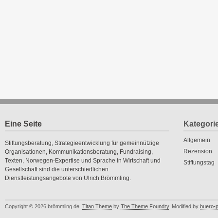
Eine Seite
Kategori
Allgemein
Stiftungsberatung, Strategieentwicklung für gemeinnützige
Rezension
Organisationen, Kommunikationsberatung, Fundraising,
Texten, Norwegen-Expertise und Sprache in Wirtschaft und
Stiftungstag
Gesellschaft sind die unterschiedlichen
Dienstleistungsangebote von Ulrich Brömmling.
Copyright © 2026 brömmling.de.
Titan Theme
by
The Theme Foundry
. Modified by
buero-