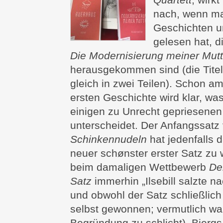
nach, wenn ma
Geschichten 
gelesen hat, d
Die Modernisierung meiner Mutt
herausgekommen sind (die Titel
gleich in zwei Teilen). Schon am
ersten Geschichte wird klar, wa
einigen zu Unrecht gepriesenen
unterscheidet. Der Anfangssatz
Schinkennudeln
hat jedenfalls 
neuer schønster erster Satz zu 
beim damaligen Wettbewerb
De
Satz
immerhin „Ilsebill salzte n
und obwohl der Satz schließlic
selbst gewonnen; vermutlich wa
Begründung zu schlicht). Bjerg