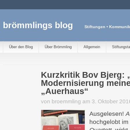
brömmlings blog
Stiftungen • Kommunik
Über den Blog
Über Brömmling
Allgemein
Stiftungst
Kurzkritik Bov Bjerg: 
Modernisierung meine
„Auerhaus“
von broemmling am 3. Oktober 201
Ausgelesen!
A
hochgelobt i
Quartett
, wirk