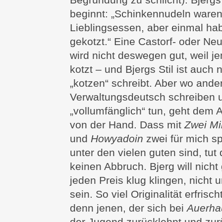
beginnt: „Schinkennudeln ware
Lieblingsessen, aber einmal ha
gekotzt.“ Eine Castorf- oder Ne
wird nicht deswegen gut, weil 
kotzt – und Bjergs Stil ist auch n
„kotzen“ schreibt. Aber wo ande
Verwaltungsdeutsch schreiben 
„vollumfänglich“ tun, geht dem Au
von der Hand. Dass mit
Zwei Mi
und
Howyadoin
zwei für mich s
unter den vielen guten sind, tut 
keinen Abbruch. Bjerg will nicht
jeden Preis klug klingen, nicht 
sein. So viel Originalität erfrisch
denn jenen, der sich bei
Auerha
der Jugend zurücklehnt und zurü