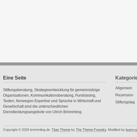
Eine Seite
Kategori
Allgemein
Stiftungsberatung, Strategieentwicklung für gemeinnützige
Rezension
Organisationen, Kommunikationsberatung, Fundraising,
Texten, Norwegen-Expertise und Sprache in Wirtschaft und
Stiftungstag
Gesellschaft sind die unterschiedlichen
Dienstleistungsangebote von Ulrich Brömmling.
Copyright © 2026 brömmling.de.
Titan Theme
by
The Theme Foundry
. Modified by
buero-